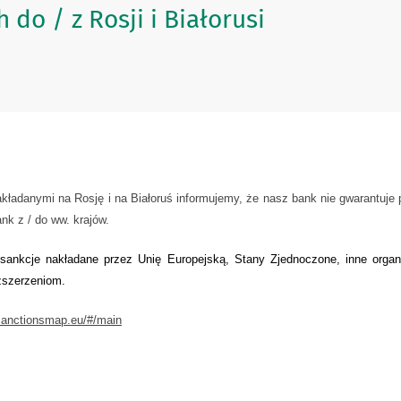
do / z Rosji i Białorusi
ładanymi na Rosję i na Białoruś informujemy, że nasz bank nie gwarantuje
ank z / do ww. krajów.
sankcje nakładane przez Unię Europejską, Stany Zjednoczone, inne orga
zszerzeniom.
sanctionsmap.eu/#/main