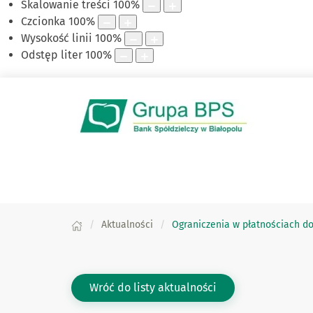
Skalowanie treści
100
%
Czcionka
100
%
Wysokość linii
100
%
Odstęp liter
100
%
Aktualności
Ograniczenia w płatnościach do /
Wróć do listy aktualności