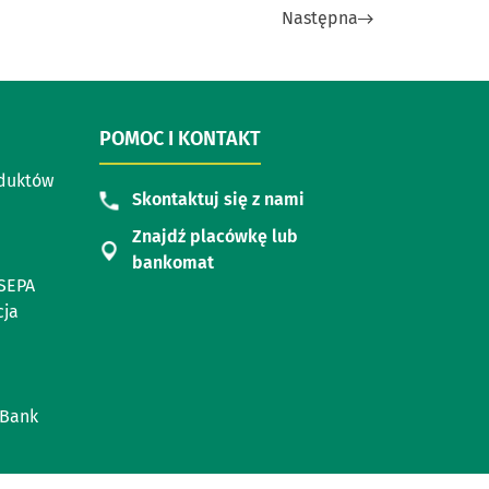
Następna
POMOC I KONTAKT
oduktów
Skontaktuj się z nami
Znajdź placówkę lub
bankomat
SEPA
cja
 Bank