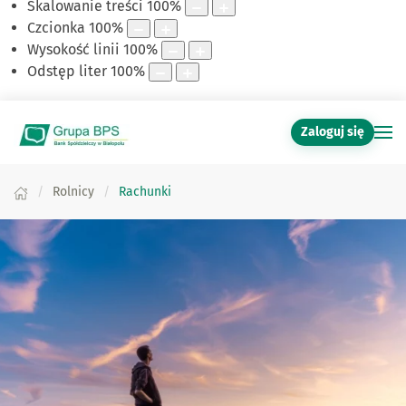
Skalowanie treści
100
%
Czcionka
100
%
Wysokość linii
100
%
Odstęp liter
100
%
Zaloguj się
Rolnicy
Rachunki