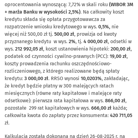
oprocentowania wynoszącą: 7,72% w skali roku
(WIBOR 3M
+ marża Banku w wysokości 2,5%)
. Na całkowity koszt
kredytu składa się opłata przygotowawcza za
rozpatrzenie wniosku kredytowego w wys.
0,5%,
nie
więcej niż 500,00 zł tj.
500,00 zł
, prowizja od kwoty
przyznanego kredytu w wys.
2%
, tj.
4 000,00 zł
, odsetki w
wys.
212 992,05 zł
, koszt ustanowienia hipoteki:
200,00 zł
,
podatek od czynności cywilno-prawnych (PCC):
19,00 zł
,
koszty prowadzenia rachunku oszczędnościowo-
rozliczeniowego, z którego realizowane będą spłaty
kredytu:
3 000,00 zł
. RRSO wynosi
10,0203%
, zakładając,
że kredyt będzie płatny w 300 malejących ratach
miesięcznych (równe raty kapitałowe i malejące raty
odsetkowe): pierwsza rata kapitałowa w wys.
866,00 zł
,
pozostałe 299 rat kapitałowych w wys.
666,00 zł
każda;
całkowita kwota do zapłaty przez konsumenta:
420 711,05
zł.
Kalkulacja została dokonana na dzień 26-08-2025 r. na