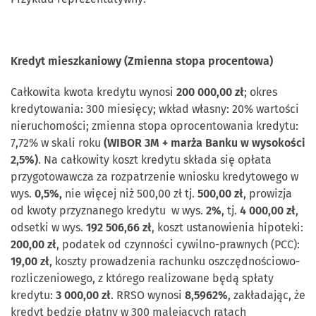
Kredyt mieszkaniowy (Zmienna stopa procentowa)
Całkowita kwota kredytu wynosi
200 000,00 zł
; okres
kredytowania: 300 miesięcy; wkład własny: 20% wartości
nieruchomości; zmienna stopa oprocentowania kredytu:
7,72% w skali roku
(WIBOR 3M + marża Banku w wysokości
2,5%)
. Na całkowity koszt kredytu składa się opłata
przygotowawcza za rozpatrzenie wniosku kredytowego w
wys.
0,5%,
nie więcej niż 500,00 zł tj.
500,00 zł
, prowizja
od kwoty przyznanego kredytu w wys.
2%
, tj.
4 000,00 zł
,
odsetki w wys.
192 506,66 zł
, koszt ustanowienia hipoteki:
200,00 zł
, podatek od czynności cywilno-prawnych (PCC):
19,00 zł
, koszty prowadzenia rachunku oszczędnościowo-
rozliczeniowego, z którego realizowane będą spłaty
kredytu:
3 000,00 zł
. RRSO wynosi
8,5962%
, zakładając, że
kredyt będzie płatny w 300 malejących ratach