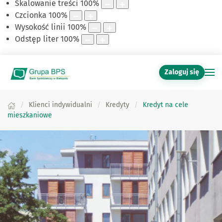
Skalowanie treści
100
%
Czcionka
100
%
Wysokość linii
100
%
Odstęp liter
100
%
Zaloguj się
Klienci indywidualni
Kredyty
Kredyt na cele
mieszkaniowe